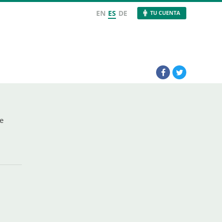
EN
ES
DE
TU CUENTA
te