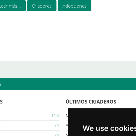
Leer más...
Criadores
Adopciones
e
ES
ÚLTIMOS CRIADEROS
159
Majestic Karacana
a
75
Ailuros
We use cookie
75
Gatil Mozziland