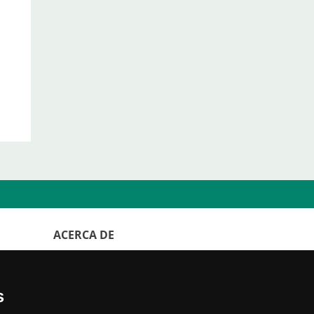
ACERCA DE
WorldKittens tiene el mayor listado
Internacional de
criaderos y camadas
de
s
gatos en la actualidad.