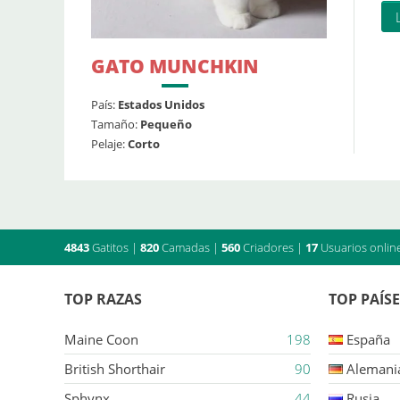
GATO MUNCHKIN
País:
Estados Unidos
Tamaño:
Pequeño
Pelaje:
Corto
4843
Gatitos
|
820
Camadas
|
560
Criadores
|
17
Usuarios onlin
TOP RAZAS
TOP PAÍS
Maine Coon
198
España
British Shorthair
90
Alemani
Sphynx
44
Rusia