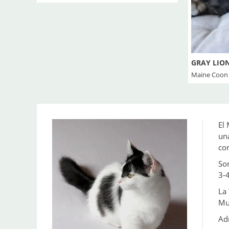
GRAY LIO
Maine Coon
El
un
cor
So
3-
La 
Mu
Adm