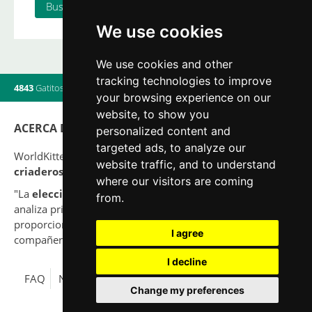
We use cookies
We use cookies and other
tracking technologies to improve
4843
Gatitos
|
820
Camadas
|
560
Criadores
|
16
Usuarios online
your browsing experience on our
website, to show you
ACERCA DE
personalized content and
targeted ads, to analyze our
WorldKittens tiene el mayor listado Internacional de
website traffic, and to understand
criaderos y camadas
de gatos en la actualidad.
where our visitors are coming
"La
elección
de un gato nunca debe ser por capricho,
from.
analiza primero tu situación y piensa si serás capaz de
proporcionar una buena calidad de vida a tu nuevo
I agree
compañero para toda su vida."
I decline
FAQ
Nota legal
Política de Privacidad
Contacto
Change my preferences
© 2010-2026 WorldKittens