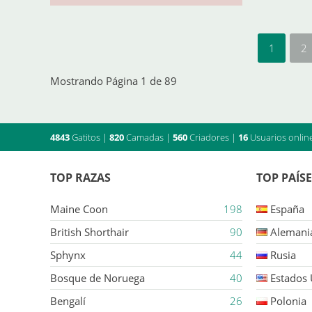
1
2
Mostrando Página 1 de 89
4843
Gatitos
|
820
Camadas
|
560
Criadores
|
16
Usuarios onlin
TOP RAZAS
TOP PAÍS
Maine Coon
198
España
British Shorthair
90
Alemani
Sphynx
44
Rusia
Bosque de Noruega
40
Estados
Bengalí
26
Polonia