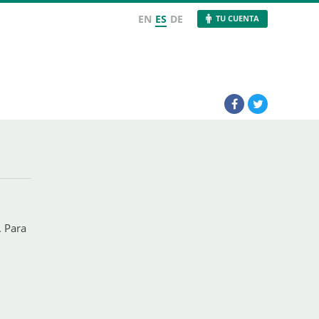
EN
ES
DE
TU CUENTA
. Para