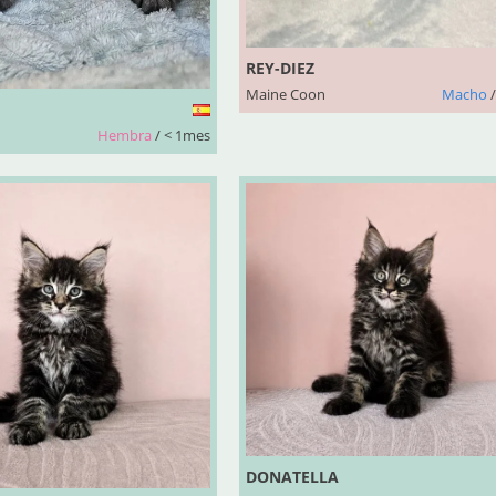
REY-DIEZ
Maine Coon
Macho
/
Hembra
/ < 1mes
DONATELLA