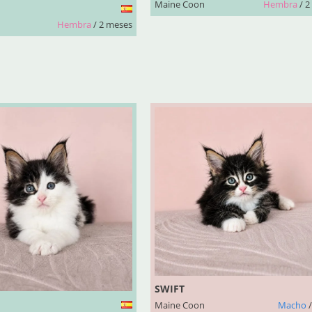
Maine Coon
Hembra
/ 2
Hembra
/ 2 meses
SWIFT
Maine Coon
Macho
/