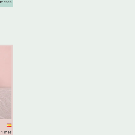
 meses
 1 mes