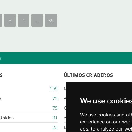
3
4
...
89
e
ES
ÚLTIMOS CRIADEROS
159
Majestic Karacana
a
75
Ailuros
We use cookie
75
Gatil Mozziland
We use cookies and oth
 Unidos
31
Armaxmurka
experience on our webs
22
Delina Jade
ads, to analyze our web