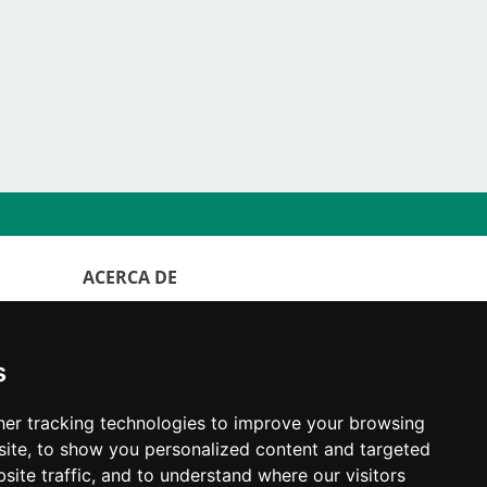
ACERCA DE
WorldKittens tiene el mayor listado
Internacional de
criaderos y camadas
de
s
gatos en la actualidad.
"La
elección
de un gato nunca debe ser
er tracking technologies to improve your browsing
por capricho, analiza primero tu situación y
ite, to show you personalized content and targeted
piensa si serás capaz de proporcionar una
site traffic, and to understand where our visitors
buena calidad de vida a tu nuevo