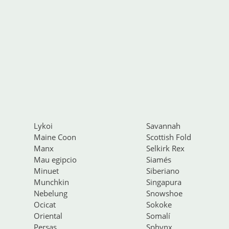
Lykoi
Savannah
Maine Coon
Scottish Fold
Manx
Selkirk Rex
Mau egipcio
Siamés
Minuet
Siberiano
Munchkin
Singapura
Nebelung
Snowshoe
Ocicat
Sokoke
Oriental
Somalí
Persas
Sphynx