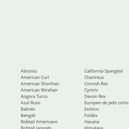
Abisinio
California Spangled
American Curl
Chartreux
American Shorthair
Cornish Rex
American Wirehair
Cymric
Angora Turco
Devon Rex
Azul Ruso
Europeo de pelo corto
Balinés
Exótico
Bengalí
Foldex
Bobtail Americano
Havana
Bobtail japonés
Himalaya