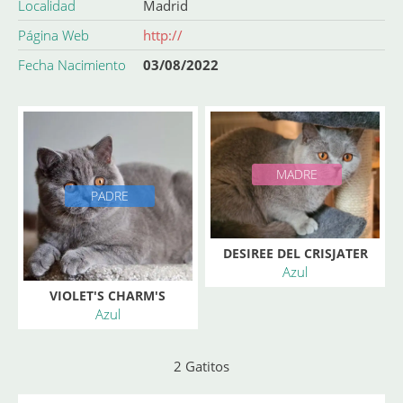
Localidad
Madrid
Página Web
http://
Fecha Nacimiento
03/08/2022
MADRE
PADRE
DESIREE DEL CRISJATER
Azul
CH.
VIOLET'S CHARM'S
Azul
WISTON CH.
2 Gatitos