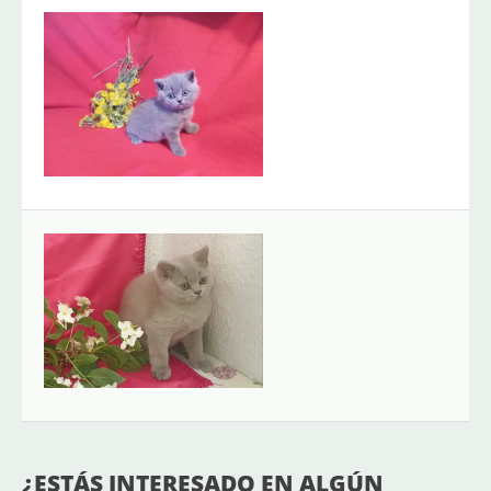
Artem
Azul
Disponible
Hembra
Afrod
Lilac
Disponible
Hembra
¿ESTÁS INTERESADO EN ALGÚN