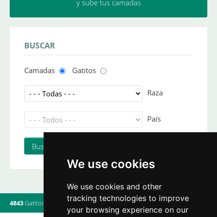
y sube tus camadas
BUSCAR
Camadas
Gatitos
Raza
País
We use cookies
We use cookies and other
tracking technologies to improve
4843
Gatitos
|
820
Camadas
|
560
Criadores
|
19
Usuarios online
your browsing experience on our