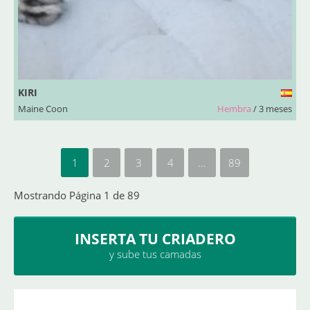
KIRI
Maine Coon
Hembra
/ 3 meses
1
2
3
4
...
89
Mostrando Página 1 de 89
INSERTA TU CRIADERO
y sube tus camadas