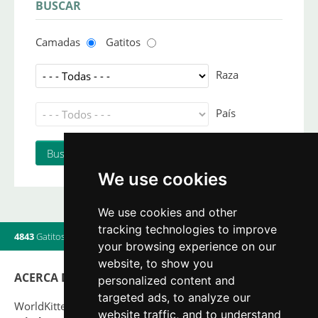
BUSCAR
Camadas
Gatitos
Raza
País
We use cookies
We use cookies and other
tracking technologies to improve
4843
Gatitos
|
820
Camadas
|
560
Criadores
|
15
Usuarios online
your browsing experience on our
website, to show you
ACERCA DE
personalized content and
targeted ads, to analyze our
WorldKittens tiene el mayor listado Internacional de
website traffic, and to understand