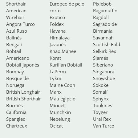
Shorthair
Europeo de pelo
Pixiebob
American
corto
Ragamuffin
Wirehair
Exótico
Ragdoll
Angora Turco
Foldex
Sagrado de
Azul Ruso
Havana
Birmania
Balinés
Himalaya
Savannah
Bengalí
Javanés
Scottish Fold
Bobtail
Khao Manee
Selkirk Rex
Americano
Korat
Siamés
Bobtail japonés
Kurilian Bobtail
Siberiano
Bombay
LaPerm
Singapura
Bosque de
Lykoi
Snowshoe
Noruega
Maine Coon
Sokoke
British Longhair
Manx
Somalí
British Shorthair
Mau egipcio
Sphynx
Burmés
Minuet
Tonkinés
California
Munchkin
Toyger
Spangled
Nebelung
Ural Rex
Chartreux
Ocicat
Van Turco