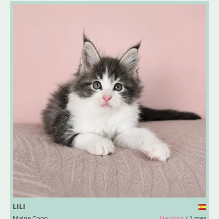
LILI
Maine Coon
Hembra
/ 1 mes