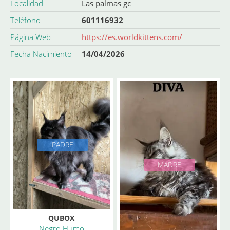
Localidad
Las palmas gc
Teléfono
601116932
Página Web
https://es.worldkittens.com/
Fecha Nacimiento
14/04/2026
PADRE
MADRE
QUBOX
Negro Humo