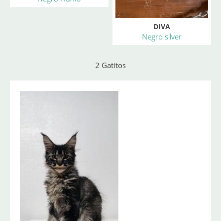
DIVA
Negro silver
2 Gatitos
NEG
n21
Disponible
Macho
TABB