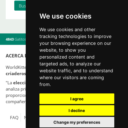
We use cookies
We use cookies and other
tracking technologies to improve
4843
Gatitos
|
820
Camadas
|
560
Criadores
|
9
Usuarios online
your browsing experience on our
website, to show you
ACERCA DE
personalized content and
targeted ads, to analyze our
WorldKittens tiene el mayor listado Internacional de
website traffic, and to understand
criaderos y camadas
de gatos en la actualidad.
where our visitors are coming
"La
elección
de un gato nunca debe ser por capricho,
from.
analiza primero tu situación y piensa si serás capaz de
proporcionar una buena calidad de vida a tu nuevo
I agree
compañero para toda su vida."
I decline
FAQ
Nota legal
Política de Privacidad
Contacto
Change my preferences