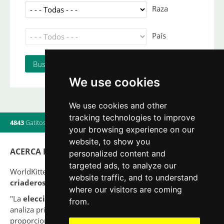
Raza
País
We use cookies
We use cookies and other
tracking technologies to improve
4843
Gatitos
|
820
Camadas
|
560
Criadores
|
18
Usuarios online
your browsing experience on our
website, to show you
ACERCA DE
personalized content and
targeted ads, to analyze our
WorldKittens tiene el mayor listado Internacional de
website traffic, and to understand
criaderos y camadas
de gatos en la actualidad.
where our visitors are coming
"La
elección
de un gato nunca debe ser por capricho,
from.
analiza primero tu situación y piensa si serás capaz de
proporcionar una buena calidad de vida a tu nuevo