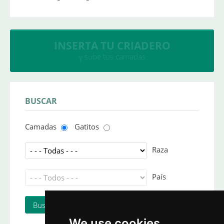
INSERTA TU CRIADERO
y sube tus camadas
BUSCAR
Camadas
Gatitos
Raza
País
We use cookies