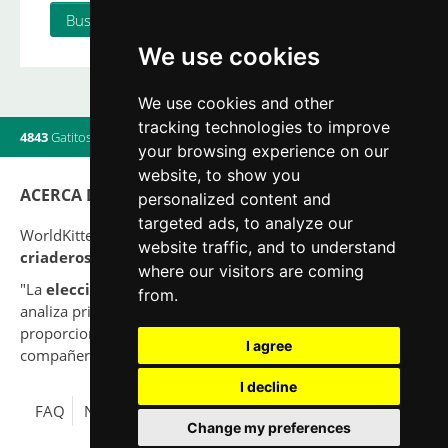
We use cookies
We use cookies and other
tracking technologies to improve
4843
Gatitos
|
820
Camadas
|
560
Criadores
|
20
Usuarios online
your browsing experience on our
website, to show you
ACERCA DE
personalized content and
targeted ads, to analyze our
WorldKittens tiene el mayor listado Internacional de
website traffic, and to understand
criaderos y camadas
de gatos en la actualidad.
where our visitors are coming
"La
elección
de un gato nunca debe ser por capricho,
from.
analiza primero tu situación y piensa si serás capaz de
proporcionar una buena calidad de vida a tu nuevo
I agree
compañero para toda su vida."
I decline
FAQ
Nota legal
Política de Privacidad
Contacto
Change my preferences