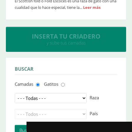
El Scottish fold o Fold Escocés es una raza de gato con una
cualidad que lo hace especial, tiene la...
Leer más
INSERTA TU CRIADERO
y sube tus camadas
BUSCAR
Camadas
Gatitos
Raza
País