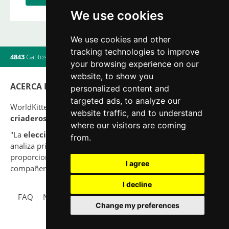
We use cookies
We use cookies and other
tracking technologies to improve
4843
Gatitos
|
820
Camadas
|
560
Criadores
|
8
Usuarios online
your browsing experience on our
website, to show you
ACERCA DE
personalized content and
targeted ads, to analyze our
WorldKittens tiene el mayor listado Internacional de
website traffic, and to understand
criaderos y camadas
de gatos en la actualidad.
where our visitors are coming
"La
elección
de un gato nunca debe ser por capricho,
from.
analiza primero tu situación y piensa si serás capaz de
proporcionar una buena calidad de vida a tu nuevo
I agree
compañero para toda su vida."
I decline
FAQ
Nota legal
Política de Privacidad
Contacto
Change my preferences
© 2010-2026 WorldKittens