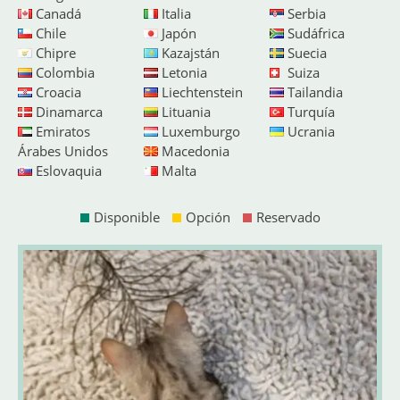
Canadá
Italia
Serbia
Chile
Japón
Sudáfrica
Chipre
Kazajstán
Suecia
Colombia
Letonia
Suiza
Croacia
Liechtenstein
Tailandia
Dinamarca
Lituania
Turquía
Emiratos
Luxemburgo
Ucrania
Árabes Unidos
Macedonia
Eslovaquia
Malta
Disponible
Opción
Reservado