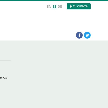
EN
ES
DE
TU CUENTA
deros