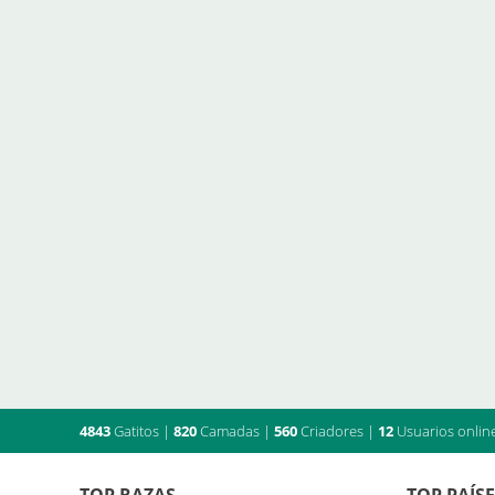
4843
Gatitos
|
820
Camadas
|
560
Criadores
|
12
Usuarios onlin