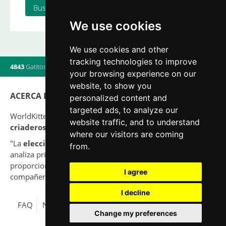
We use cookies
We use cookies and other
tracking technologies to improve
4843
Gatitos
|
820
Camadas
|
560
Criadores
|
16
Usuarios online
your browsing experience on our
website, to show you
ACERCA DE
personalized content and
targeted ads, to analyze our
WorldKittens tiene el mayor listado Internacional de
website traffic, and to understand
criaderos y camadas
de gatos en la actualidad.
where our visitors are coming
"La
elección
de un gato nunca debe ser por capricho,
from.
analiza primero tu situación y piensa si serás capaz de
proporcionar una buena calidad de vida a tu nuevo
I agree
compañero para toda su vida."
I decline
FAQ
Nota legal
Política de Privacidad
Contacto
Change my preferences