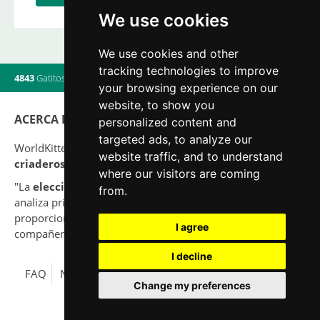
We use cookies
We use cookies and other
tracking technologies to improve
4843
Gatitos
|
820
Camadas
|
560
Criadores
|
17
Usuarios online
your browsing experience on our
website, to show you
ACERCA DE
personalized content and
targeted ads, to analyze our
WorldKittens tiene el mayor listado Internacional de
website traffic, and to understand
criaderos y camadas
de gatos en la actualidad.
where our visitors are coming
"La
elección
de un gato nunca debe ser por capricho,
from.
analiza primero tu situación y piensa si serás capaz de
proporcionar una buena calidad de vida a tu nuevo
I agree
compañero para toda su vida."
I decline
FAQ
Nota legal
Política de Privacidad
Contacto
Change my preferences
© 2010-2026 WorldKittens