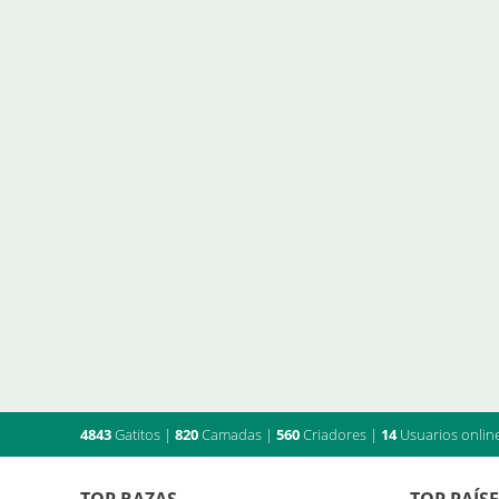
4843
Gatitos
|
820
Camadas
|
560
Criadores
|
14
Usuarios onlin