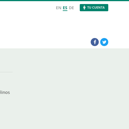
EN
ES
DE
TU CUENTA
elinos